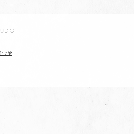
tudio
17號