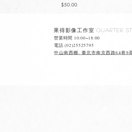
價格
$50.00
果得影像工作室
Quarter S
營業時間 10:00~18:00
​電話 (02)25525795
中山南西棚. 臺北市南京西路64巷9弄