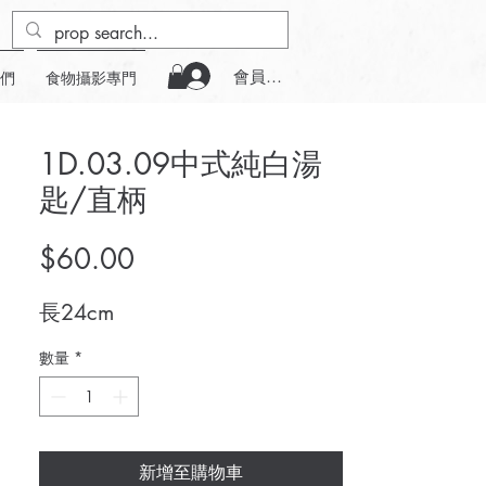
會員登入
們
食物攝影專門
1D.03.09中式純白湯
匙/直柄
價
$60.00
格
長24cm
數量
*
新增至購物車