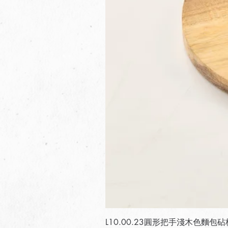
L10.00.23圓形把手淺木色麵包砧