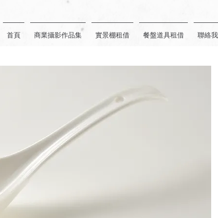
首頁
商業攝影作品集
實景棚租借
餐盤道具租借
聯絡我