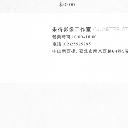
價格
$50.00
果得影像工作室
Quarter S
營業時間 10:00~18:00
​電話 (02)25525795
中山南西棚. 臺北市南京西路64巷9弄