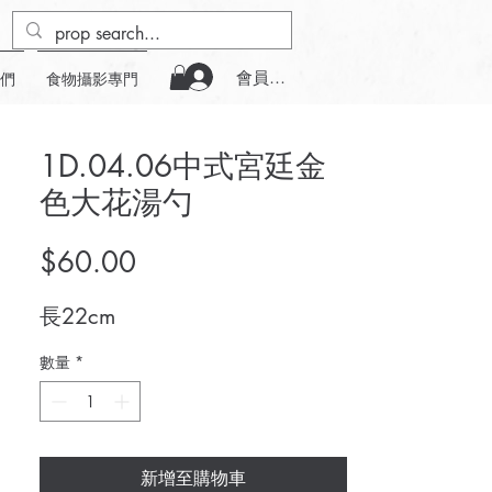
會員登入
們
食物攝影專門
1D.04.06中式宮廷金
色大花湯勺
價
$60.00
格
長22cm
數量
*
新增至購物車