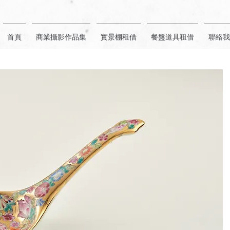
首頁
商業攝影作品集
實景棚租借
餐盤道具租借
聯絡我