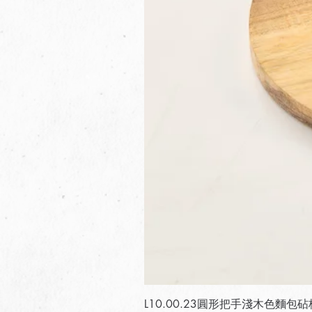
L10.00.23圓形把手淺木色麵包砧