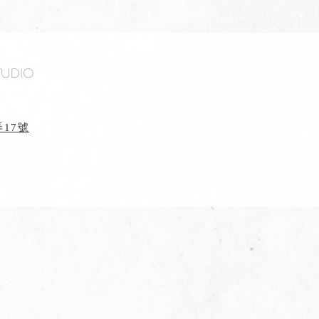
tudio
17號