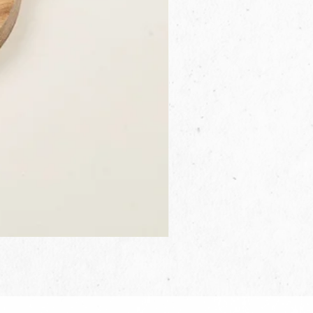
3B.00.27米色雜點圓盤
價格
$80.00