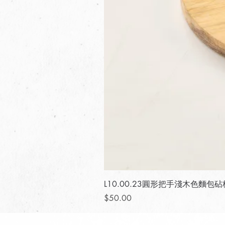
L10.00.23圓形把手淺木色麵包砧
價格
$50.00