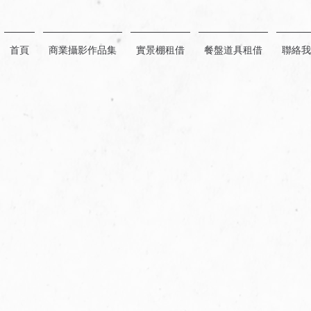
首頁
商業攝影作品集
實景棚租借
餐盤道具租借
聯絡我