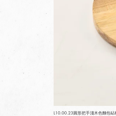
L10.00.23圓形把手淺木色麵包砧