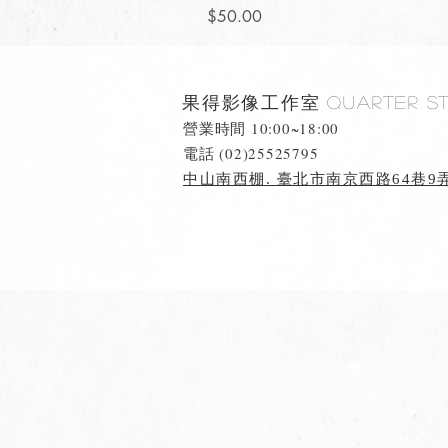
價格
$50.00
果得影像工作室
Quarter S
營業時間 10:00~18:00
​電話 (02)25525795
中山南西棚. 臺北市南京西路64巷9弄