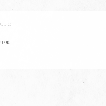
tudio
17號