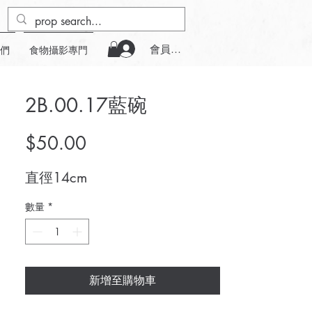
會員登入
們
食物攝影專門
2B.00.17藍碗
價
$50.00
格
直徑14cm
數量
*
新增至購物車