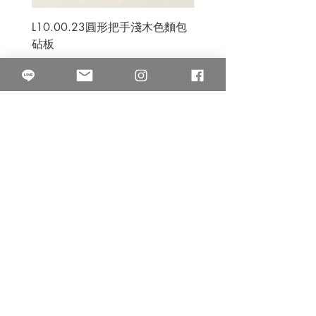
L10.00.23圓形把手淺木色麵包
3B.00.27米色雜點圓盤
砧板
價格
$80.00
價格
$50.00
果得影像工作室
Quarter Studio
營業時間 10:00~18:00
​電話
(02)25525795
中山南西棚. 臺北市南京西路64巷9弄17號