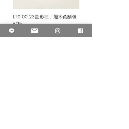
L10.00.23圓形把手淺木色麵包
3B.00.27米色雜點圓盤
砧板
價格
$80.00
價格
$50.00
果得影像工作室
Quarter Studio
營業時間 10:00~18:00
​電話
(02)25525795
中山南西棚. 臺北市南京西路64巷9弄17號