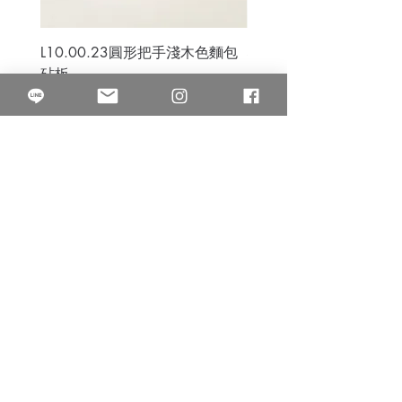
L10.00.23圓形把手淺木色麵包
3B.00.27米色雜點圓盤
砧板
價格
$80.00
價格
$50.00
果得影像工作室
Quarter Studio
營業時間 10:00~18:00
​電話
(02)25525795
中山南西棚. 臺北市南京西路64巷9弄17號