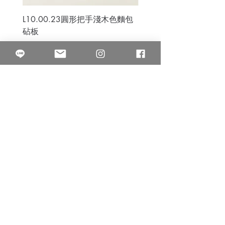
L10.00.23圓形把手淺木色麵包
3B.00.27米色雜點圓盤
砧板
價格
$80.00
價格
$50.00
果得影像工作室
Quarter Studio
營業時間 10:00~18:00
​電話
(02)25525795
中山南西棚. 臺北市南京西路64巷9弄17號