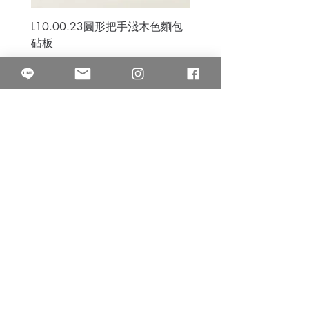
L10.00.23圓形把手淺木色麵包
3B.00.27米色雜點圓盤
砧板
價格
$80.00
價格
$50.00
果得影像工作室
Quarter Studio
營業時間 10:00~18:00
​電話
(02)25525795
中山南西棚. 臺北市南京西路64巷9弄17號