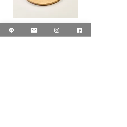
L10.00.23圓形把手淺木色麵包
3B.00.27米色雜點圓盤
砧板
價格
$80.00
價格
$50.00
果得影像工作室
Quarter Studio
營業時間 10:00~18:00
​電話
(02)25525795
中山南西棚. 臺北市南京西路64巷9弄17號