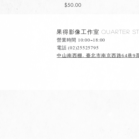
價格
$50.00
果得影像工作室
Quarter S
營業時間 10:00~18:00
​電話 (02)25525795
中山南西棚. 臺北市南京西路64巷9弄