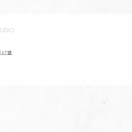
tudio
17號