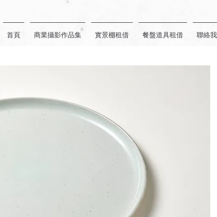
首頁
商業攝影作品集
實景棚租借
餐盤道具租借
聯絡我