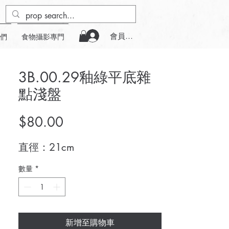
會員登入
們
食物攝影專門
3B.00.29釉綠平底雜
點淺盤
價
$80.00
格
直徑：21cm
數量
*
新增至購物車