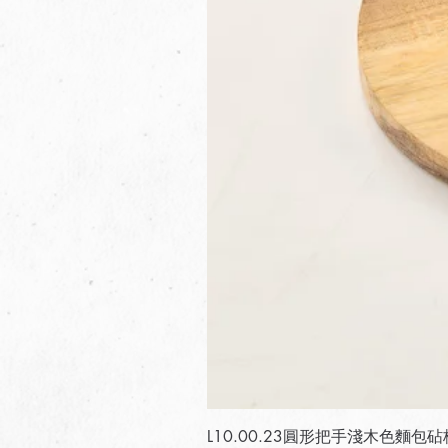
L10.00.23圓形把手淺木色麵包砧