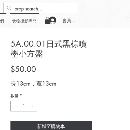
會員登入
們
食物攝影專門
5A.00.01日式黑棕噴
墨小方盤
價
$50.00
格
長13cm，寬13cm
數量
*
新增至購物車