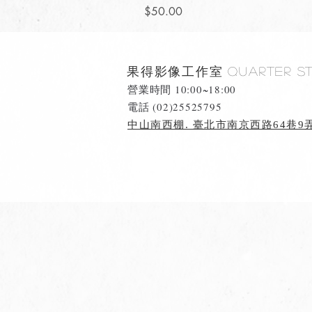
價格
$50.00
果得影像工作室
Quarter S
營業時間 10:00~18:00
​電話 (02)25525795
中山南西棚. 臺北市南京西路64巷9弄