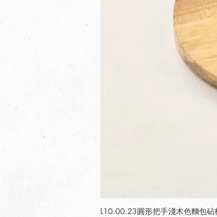
L10.00.23圓形把手淺木色麵包砧