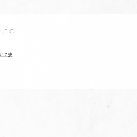
tudio
17號