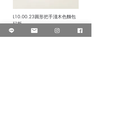
L10.00.23圓形把手淺木色麵包
3B.00.27米色雜點圓盤
砧板
價格
$80.00
價格
$50.00
果得影像工作室
Quarter Studio
營業時間 10:00~18:00
​電話
(02)25525795
中山南西棚. 臺北市南京西路64巷9弄17號