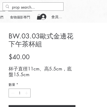
會員登入
們
食物攝影專門
BW.03.03歐式金邊花
下午茶杯組
價
$40.00
格
杯子直徑11cm、高5.5cm，底
盤15.5cm
數量
*