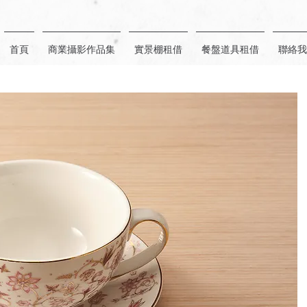
首頁
商業攝影作品集
實景棚租借
餐盤道具租借
聯絡我