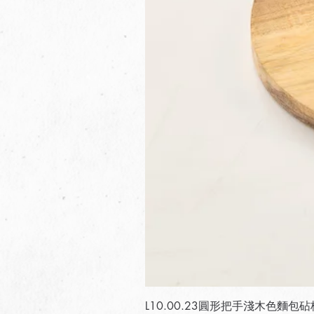
L10.00.23圓形把手淺木色麵包砧