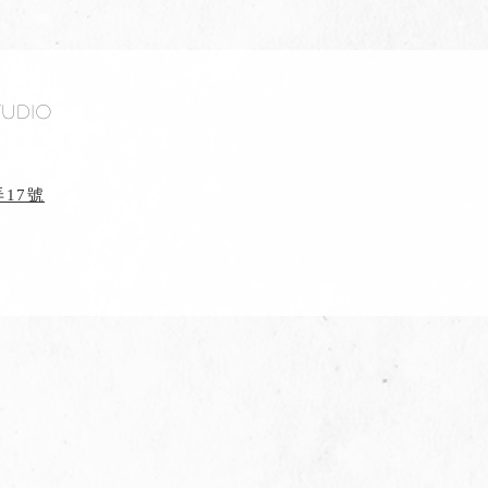
tudio
17號