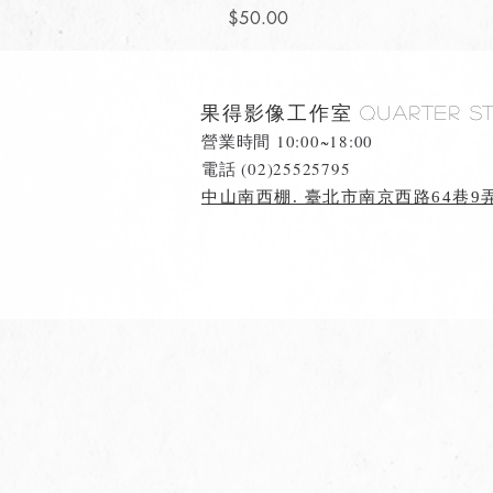
價格
$50.00
果得影像工作室
Quarter S
營業時間 10:00~18:00
​電話 (02)25525795
中山南西棚. 臺北市南京西路64巷9弄