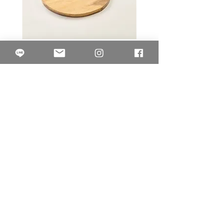
L10.00.23圓形把手淺木色麵包
3B.00.27米色雜點圓盤
砧板
價格
$80.00
價格
$50.00
果得影像工作室
Quarter Studio
營業時間 10:00~18:00
​電話
(02)25525795
中山南西棚. 臺北市南京西路64巷9弄17號