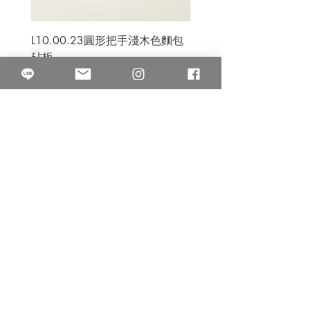
L10.00.23圓形把手淺木色麵包
3B.00.27米色雜點圓盤
砧板
價格
$80.00
價格
$50.00
果得影像工作室
Quarter Studio
營業時間 10:00~18:00
​電話
(02)25525795
中山南西棚. 臺北市南京西路64巷9弄17號