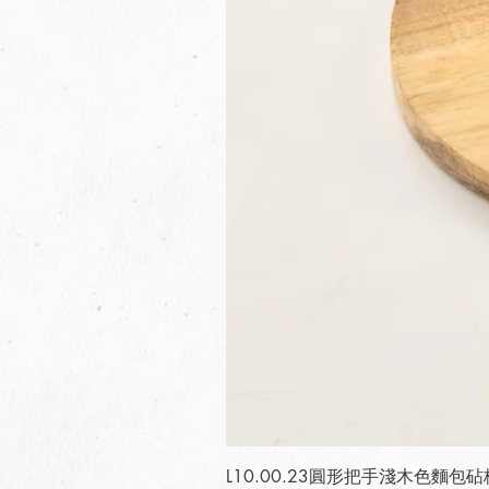
L10.00.23圓形把手淺木色麵包砧