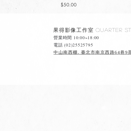
價格
$50.00
果得影像工作室
Quarter S
營業時間 10:00~18:00
​電話 (02)25525795
中山南西棚. 臺北市南京西路64巷9弄