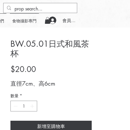
會員登入
們
食物攝影專門
BW.05.01日式和風茶
杯
價
$20.00
格
直徑7cm、高6cm
數量
*
新增至購物車