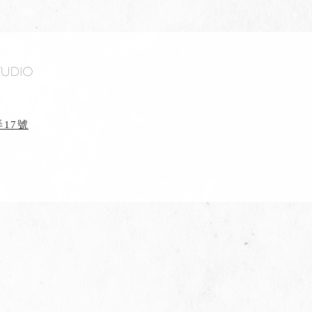
tudio
17號