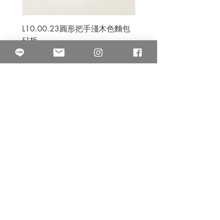
L10.00.23圓形把手淺木色麵包
3B.00.27米色雜點圓盤
砧板
價格
$80.00
價格
$50.00
果得影像工作室
Quarter Studio
營業時間 10:00~18:00
​電話
(02)25525795
中山南西棚. 臺北市南京西路64巷9弄17號