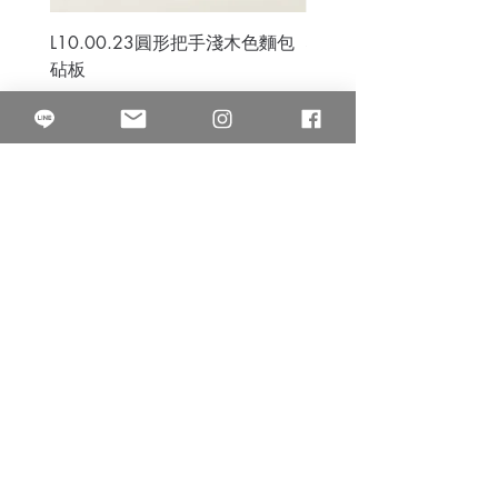
L10.00.23圓形把手淺木色麵包
3B.00.27米色雜點圓盤
砧板
價格
$80.00
價格
$50.00
果得影像工作室
Quarter Studio
營業時間 10:00~18:00
​電話
(02)25525795
中山南西棚. 臺北市南京西路64巷9弄17號