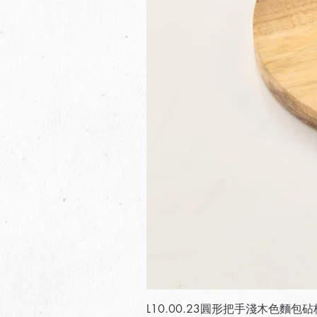
L10.00.23圓形把手淺木色麵包砧