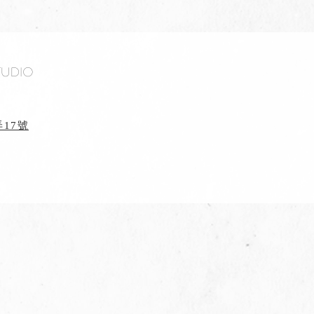
tudio
17號