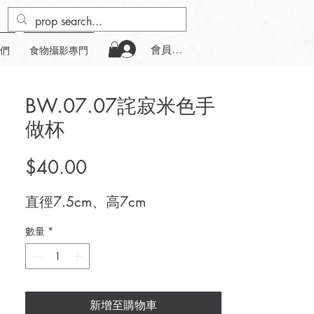
會員登入
們
食物攝影專門
BW.07.07詫寂米色手
做杯
價
$40.00
格
直徑7.5cm、高7cm
數量
*
新增至購物車