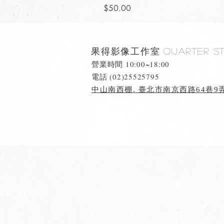
價格
$50.00
果得影像工作室
Quarter S
營業時間 10:00~18:00
​電話 (02)25525795
中山南西棚. 臺北市南京西路64巷9弄