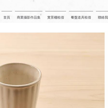
首頁
商業攝影作品集
實景棚租借
餐盤道具租借
聯絡我