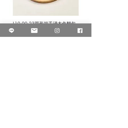
L10.00.23圓形把手淺木色麵包
3B.00.27米色雜點圓盤
砧板
價格
$80.00
價格
$50.00
果得影像工作室
Quarter Studio
營業時間 10:00~18:00
​電話
(02)25525795
中山南西棚. 臺北市南京西路64巷9弄17號