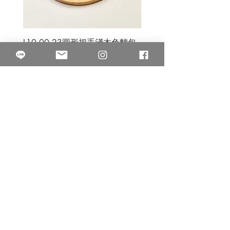
L10.00.23圓形把手淺木色麵包
3B.00.27米色雜點圓盤
砧板
價格
$80.00
價格
$50.00
果得影像工作室
Quarter Studio
營業時間 10:00~18:00
​電話
(02)25525795
中山南西棚. 臺北市南京西路64巷9弄17號