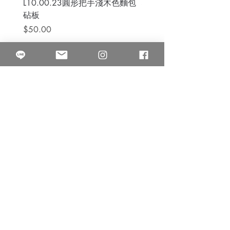
L10.00.23圓形把手淺木色麵包
3B.00.27米色雜點圓盤
砧板
價格
$80.00
價格
$50.00
果得影像工作室
Quarter Studio
營業時間 10:00~18:00
​電話
(02)25525795
中山南西棚. 臺北市南京西路64巷9弄17號