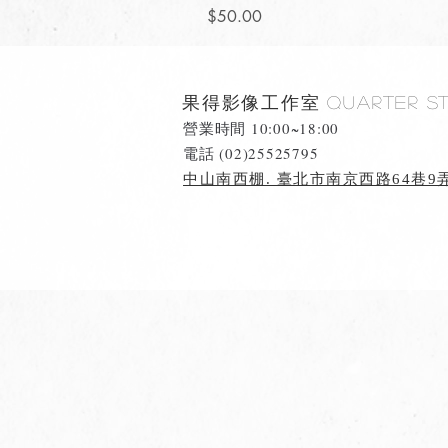
價格
$50.00
果得影像工作室
Quarter S
營業時間 10:00~18:00
​電話 (02)25525795
中山南西棚. 臺北市南京西路64巷9弄