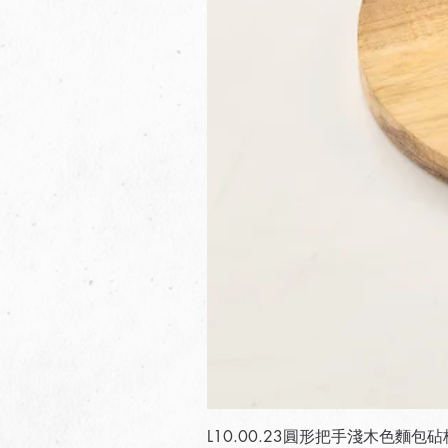
L10.00.23圓形把手淺木色麵包砧