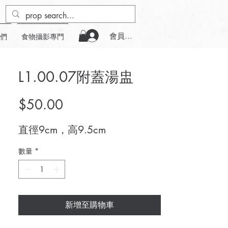
會員登入
們
食物攝影專門
L1.00.07附蓋湯盅
價
$50.00
格
直徑9cm，高9.5cm
數量
*
新增至購物車