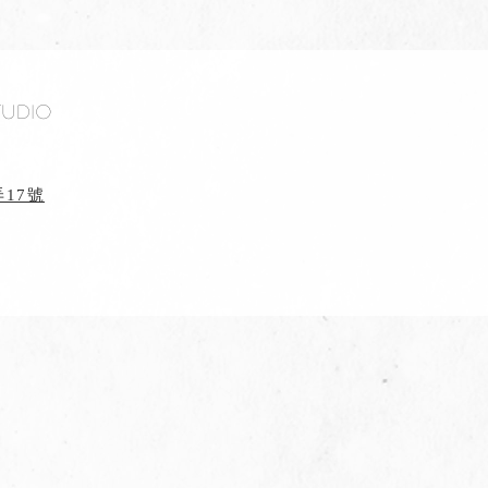
tudio
17號