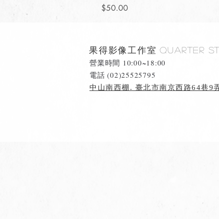
價格
$50.00
果得影像工作室
Quarter S
營業時間 10:00~18:00
​電話 (02)25525795
中山南西棚. 臺北市南京西路64巷9弄