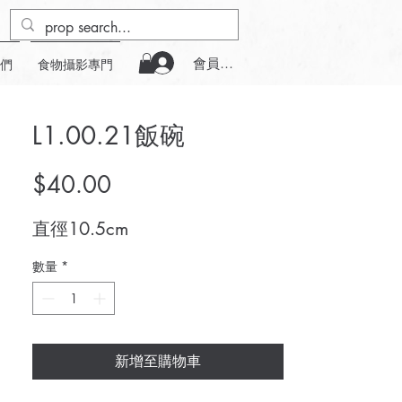
會員登入
們
食物攝影專門
L1.00.21飯碗
價
$40.00
格
直徑10.5cm
數量
*
新增至購物車