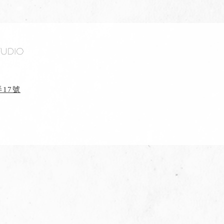
tudio
17號