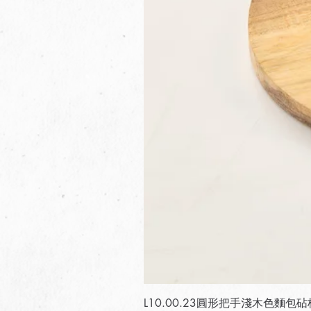
L10.00.23圓形把手淺木色麵包砧