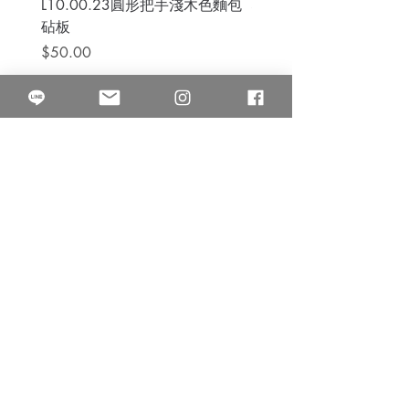
L10.00.23圓形把手淺木色麵包
3B.00.27米色雜點圓盤
砧板
價格
$80.00
價格
$50.00
果得影像工作室
Quarter Studio
營業時間 10:00~18:00
​電話
(02)25525795
中山南西棚. 臺北市南京西路64巷9弄17號