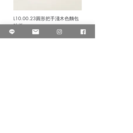
L10.00.23圓形把手淺木色麵包
3B.00.27米色雜點圓盤
砧板
價格
$80.00
價格
$50.00
果得影像工作室
Quarter Studio
營業時間 10:00~18:00
​電話
(02)25525795
中山南西棚. 臺北市南京西路64巷9弄17號