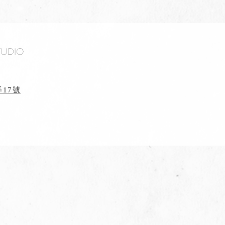
tudio
17號