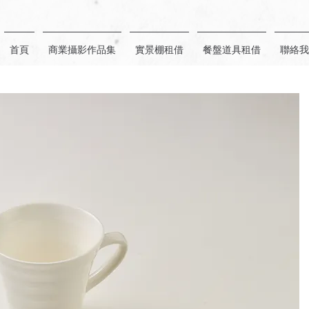
首頁
商業攝影作品集
實景棚租借
餐盤道具租借
聯絡我