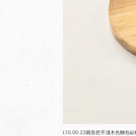
L10.00.23圓形把手淺木色麵包砧