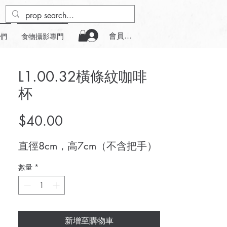
會員登入
們
食物攝影專門
L1.00.32橫條紋咖啡
杯
價
$40.00
格
直徑8cm，高7cm（不含把手）
數量
*
新增至購物車