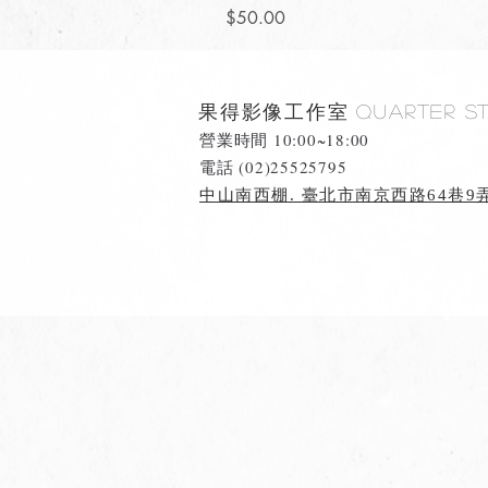
價格
$50.00
果得影像工作室
Quarter S
營業時間 10:00~18:00
​電話 (02)25525795
中山南西棚. 臺北市南京西路64巷9弄