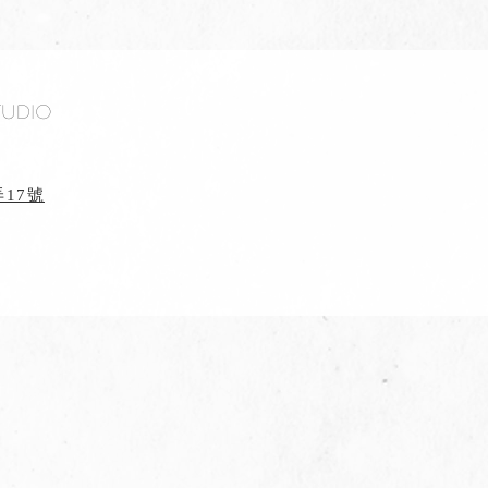
tudio
17號