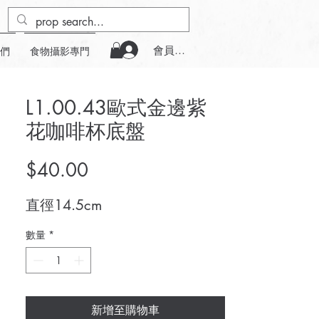
會員登入
們
食物攝影專門
L1.00.43歐式金邊紫
花咖啡杯底盤
價
$40.00
格
直徑14.5cm
數量
*
新增至購物車