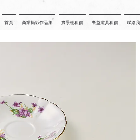
首頁
商業攝影作品集
實景棚租借
餐盤道具租借
聯絡我