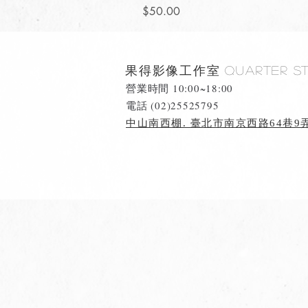
價格
$50.00
果得影像工作室
Quarter S
營業時間 10:00~18:00
​電話 (02)25525795
中山南西棚. 臺北市南京西路64巷9弄