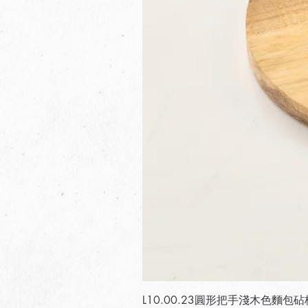
L10.00.23圓形把手淺木色麵包砧