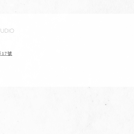
tudio
17號