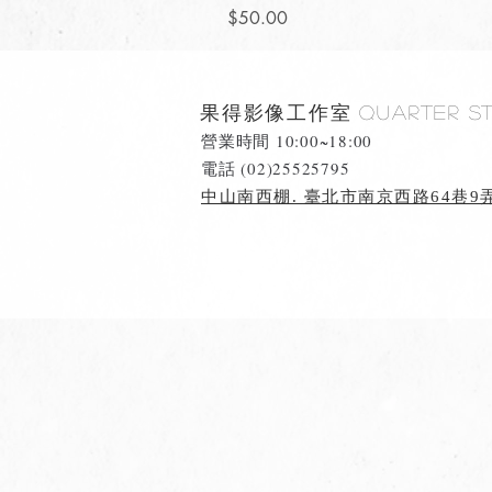
價格
$50.00
果得影像工作室
Quarter S
營業時間 10:00~18:00
​電話 (02)25525795
中山南西棚. 臺北市南京西路64巷9弄