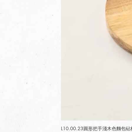
L10.00.23圓形把手淺木色麵包砧