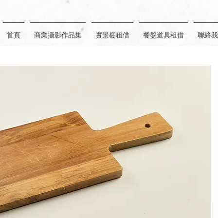
首頁
商業攝影作品集
實景棚租借
餐盤道具租借
聯絡我