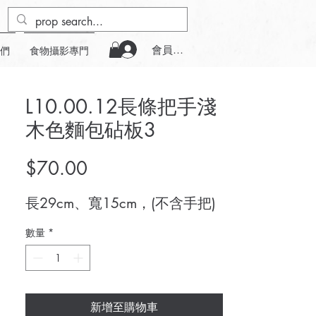
會員登入
們
食物攝影專門
L10.00.12長條把手淺
木色麵包砧板3
價
$70.00
格
長29cm、寬15cm，(不含手把)
數量
*
新增至購物車