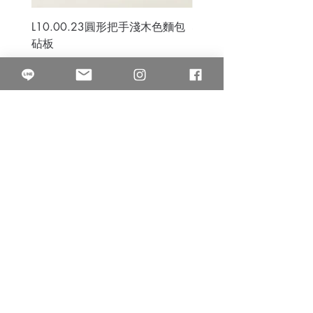
L10.00.23圓形把手淺木色麵包
3B.00.27米色雜點圓盤
砧板
價格
$80.00
價格
$50.00
果得影像工作室
Quarter Studio
營業時間 10:00~18:00
​電話
(02)25525795
中山南西棚. 臺北市南京西路64巷9弄17號