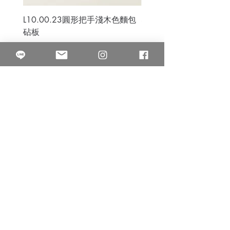
L10.00.23圓形把手淺木色麵包
3B.00.27米色雜點圓盤
砧板
價格
$80.00
價格
$50.00
果得影像工作室
Quarter Studio
營業時間 10:00~18:00
​電話
(02)25525795
中山南西棚. 臺北市南京西路64巷9弄17號