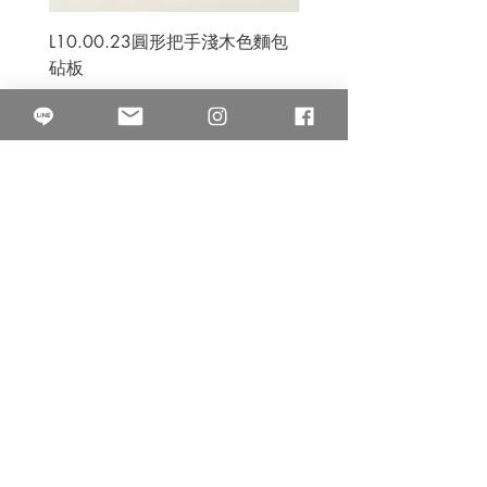
L10.00.23圓形把手淺木色麵包
3B.00.27米色雜點圓盤
砧板
價格
$80.00
價格
$50.00
果得影像工作室
Quarter Studio
營業時間 10:00~18:00
​電話
(02)25525795
中山南西棚. 臺北市南京西路64巷9弄17號