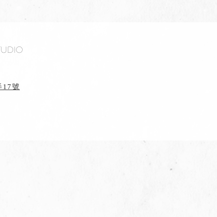
tudio
17號