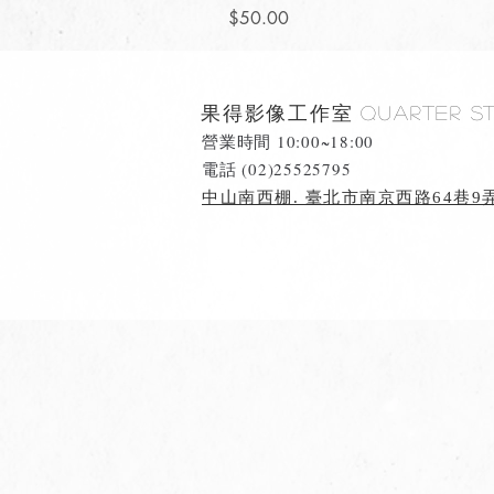
價格
$50.00
果得影像工作室
Quarter S
營業時間 10:00~18:00
​電話 (02)25525795
中山南西棚. 臺北市南京西路64巷9弄