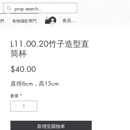
會員登入
們
食物攝影專門
L11.00.20竹子造型直
筒杯
價
$40.00
格
直徑6cm，高15cm
數量
*
新增至購物車