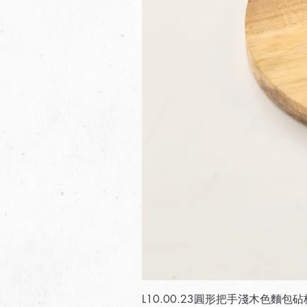
L10.00.23圓形把手淺木色麵包砧