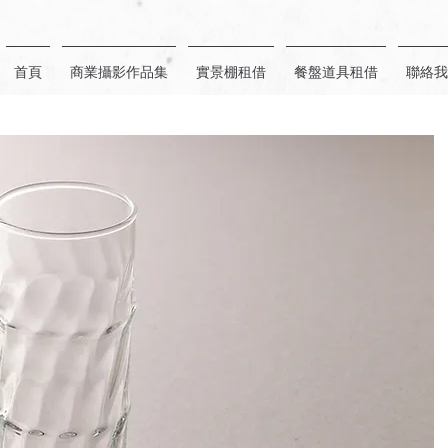
首頁
商業攝影作品集
實景棚租借
餐盤道具租借
聯絡我