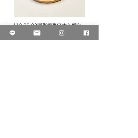
L10.00.23圓形把手淺木色麵包
3B.00.27米色雜點圓盤
砧板
價格
$80.00
價格
$50.00
果得影像工作室
Quarter Studio
營業時間 10:00~18:00
​電話
(02)25525795
中山南西棚. 臺北市南京西路64巷9弄17號