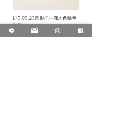
L10.00.23圓形把手淺木色麵包
3B.00.27米色雜點圓盤
砧板
價格
$80.00
價格
$50.00
果得影像工作室
Quarter Studio
營業時間 10:00~18:00
​電話
(02)25525795
中山南西棚. 臺北市南京西路64巷9弄17號