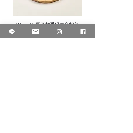
L10.00.23圓形把手淺木色麵包
3B.00.27米色雜點圓盤
砧板
價格
$80.00
價格
$50.00
果得影像工作室
Quarter Studio
營業時間 10:00~18:00
​電話
(02)25525795
中山南西棚. 臺北市南京西路64巷9弄17號