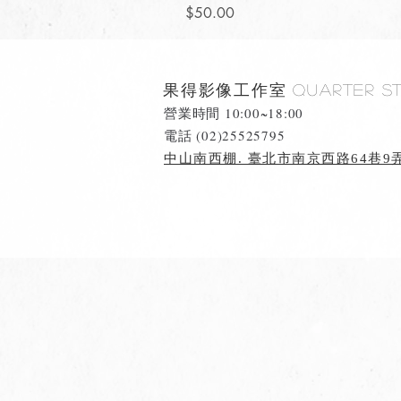
價格
$50.00
果得影像工作室
Quarter S
營業時間 10:00~18:00
​電話 (02)25525795
中山南西棚. 臺北市南京西路64巷9弄