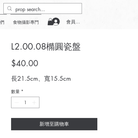
會員登入
們
食物攝影專門
L2.00.08橢圓瓷盤
價
$40.00
格
長21.5cm、寬15.5cm
數量
*
新增至購物車