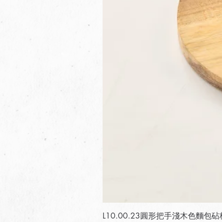
L10.00.23圓形把手淺木色麵包砧