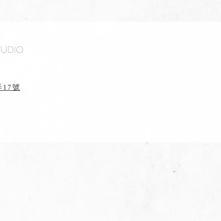
tudio
17號