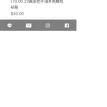
L10.00.23圓形把手淺木色麵包
3B.00.27米色雜點圓盤
砧板
價格
$80.00
價格
$50.00
果得影像工作室
Quarter Studio
營業時間 10:00~18:00
​電話
(02)25525795
中山南西棚. 臺北市南京西路64巷9弄17號