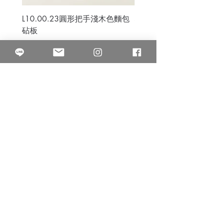
L10.00.23圓形把手淺木色麵包
3B.00.27米色雜點圓盤
砧板
價格
$80.00
價格
$50.00
果得影像工作室
Quarter Studio
營業時間 10:00~18:00
​電話
(02)25525795
中山南西棚. 臺北市南京西路64巷9弄17號