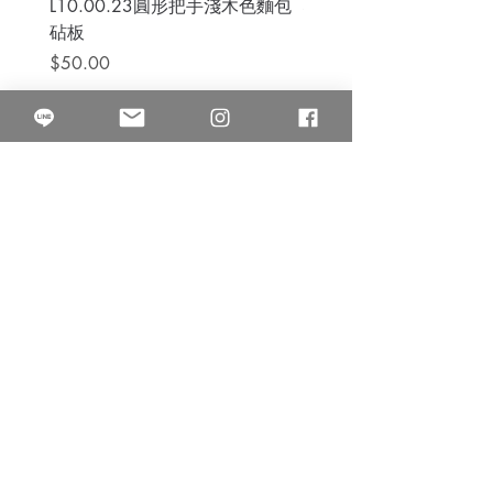
L10.00.23圓形把手淺木色麵包
3B.00.27米色雜點圓盤
砧板
價格
$80.00
價格
$50.00
果得影像工作室
Quarter Studio
營業時間 10:00~18:00
​電話
(02)25525795
中山南西棚. 臺北市南京西路64巷9弄17號