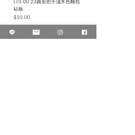
L10.00.23圓形把手淺木色麵包
3B.00.27米色雜點圓盤
砧板
價格
$80.00
價格
$50.00
果得影像工作室
Quarter Studio
營業時間 10:00~18:00
​電話
(02)25525795
中山南西棚. 臺北市南京西路64巷9弄17號