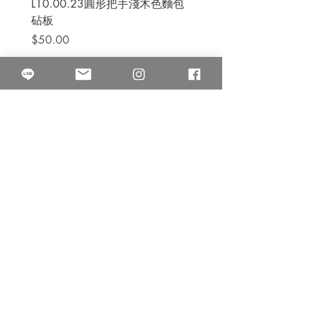
L10.00.23圓形把手淺木色麵包
3B.00.27米色雜點圓盤
砧板
價格
$80.00
價格
$50.00
果得影像工作室
Quarter Studio
營業時間 10:00~18:00
​電話
(02)25525795
中山南西棚. 臺北市南京西路64巷9弄17號