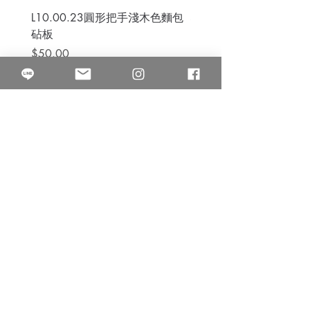
L10.00.23圓形把手淺木色麵包
3B.00.27米色雜點圓盤
砧板
價格
$80.00
價格
$50.00
果得影像工作室
Quarter Studio
營業時間 10:00~18:00
​電話
(02)25525795
中山南西棚. 臺北市南京西路64巷9弄17號