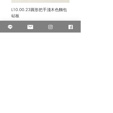
L10.00.23圓形把手淺木色麵包
3B.00.27米色雜點圓盤
砧板
價格
$80.00
價格
$50.00
果得影像工作室
Quarter Studio
營業時間 10:00~18:00
​電話
(02)25525795
中山南西棚. 臺北市南京西路64巷9弄17號