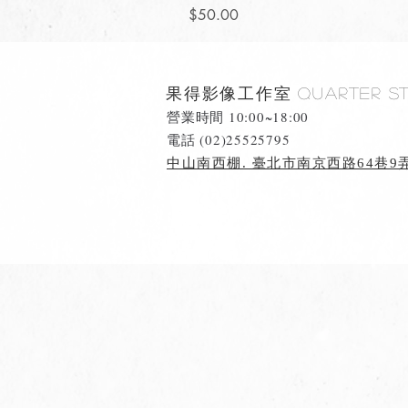
價格
$50.00
果得影像工作室
Quarter S
營業時間 10:00~18:00
​電話 (02)25525795
中山南西棚. 臺北市南京西路64巷9弄