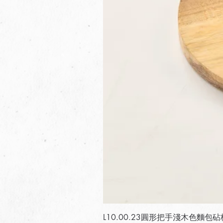
L10.00.23圓形把手淺木色麵包砧