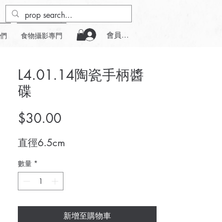
會員登入
們
食物攝影專門
L4.01.14陶瓷手柄醬
碟
價
$30.00
格
直徑6.5cm
數量
*
新增至購物車