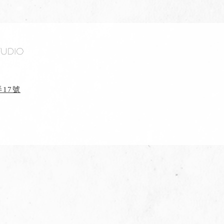
tudio
17號