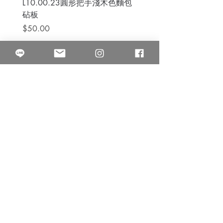
L10.00.23圓形把手淺木色麵包
3B.00.27米色雜點圓盤
砧板
價格
$80.00
價格
$50.00
果得影像工作室
Quarter Studio
營業時間 10:00~18:00
​電話
(02)25525795
中山南西棚. 臺北市南京西路64巷9弄17號