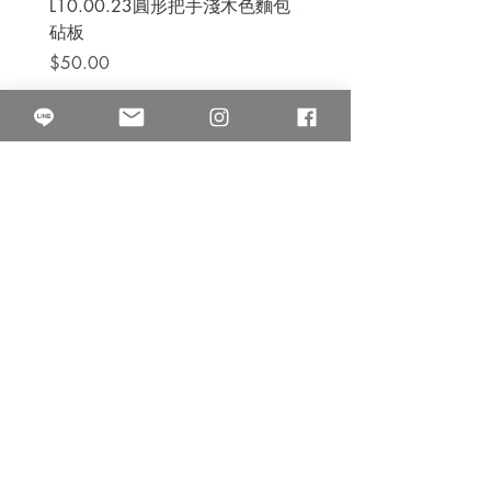
L10.00.23圓形把手淺木色麵包
3B.00.27米色雜點圓盤
砧板
價格
$80.00
價格
$50.00
果得影像工作室
Quarter Studio
營業時間 10:00~18:00
​電話
(02)25525795
中山南西棚. 臺北市南京西路64巷9弄17號