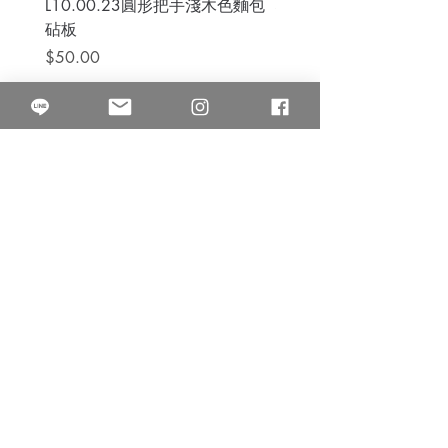
L10.00.23圓形把手淺木色麵包
3B.00.27米色雜點圓盤
砧板
價格
$80.00
價格
$50.00
果得影像工作室
Quarter Studio
營業時間 10:00~18:00
​電話
(02)25525795
中山南西棚. 臺北市南京西路64巷9弄17號