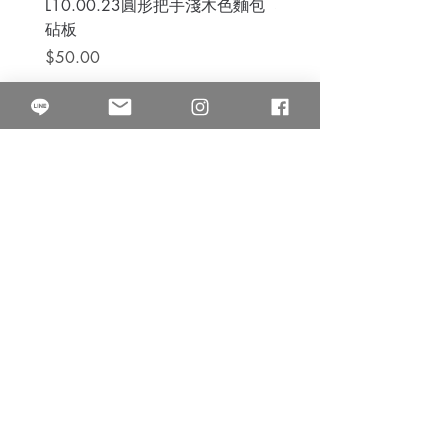
L10.00.23圓形把手淺木色麵包
3B.00.27米色雜點圓盤
砧板
價格
$80.00
價格
$50.00
果得影像工作室
Quarter Studio
營業時間 10:00~18:00
​電話
(02)25525795
中山南西棚. 臺北市南京西路64巷9弄17號